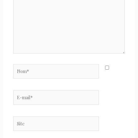
ici…
Nom*
E-
mail*
Site