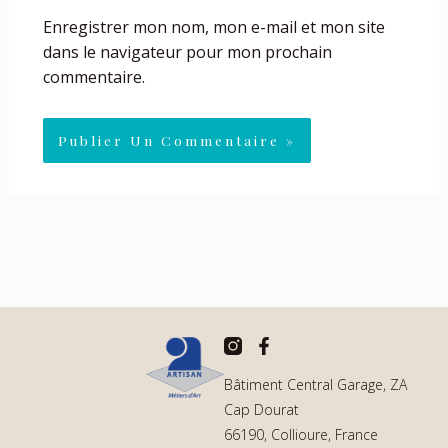
Enregistrer mon nom, mon e-mail et mon site
dans le navigateur pour mon prochain
commentaire.
F
a
c
Bâtiment Central Garage, ZA
e
Cap Dourat
b
o
66190, Collioure, France